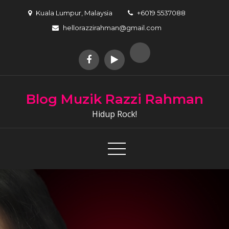
Skip
Kuala Lumpur, Malaysia
+6019 5537088
to
hellorazzirahman@gmail.com
content
Blog Muzik Razzi Rahman
Hidup Rock!