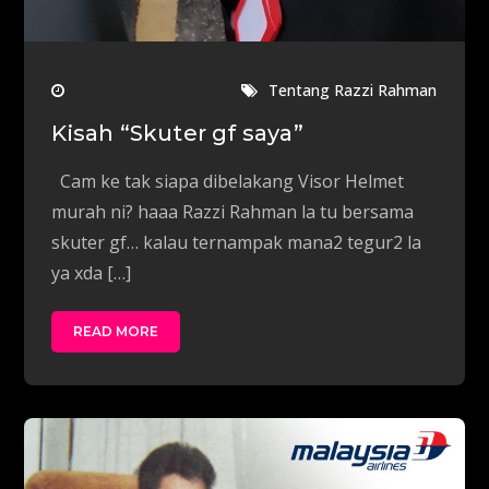
Tentang Razzi Rahman
Kisah “Skuter gf saya”
Cam ke tak siapa dibelakang Visor Helmet
murah ni? haaa Razzi Rahman la tu bersama
skuter gf… kalau ternampak mana2 tegur2 la
ya xda […]
READ MORE